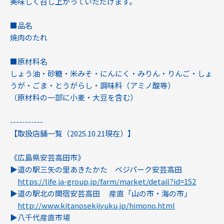
美味しく召し上がっていただけます。
■品名
焼肉のたれ
■原材料名
しょう油・砂糖・米みそ・にんにく・みりん・りんご・しょ
うが・ごま・とうがらし・調味料（アミノ酸等）
（原材料の一部に小麦・大豆を含む）
-----------
【取扱店舗一覧（2025.10.21現在）】
《広島県安芸高田市》
▶︎道の駅三矢の里あきたかた ベジパーク安芸高田
https://life.ja-group.jp/farm/market/detail?id=152
▶︎道の駅北の関宿安芸高田 産直「山の市・海の市」
http://www.kitanosekijyuku.jp/himono.html
▶︎八千代産直市場