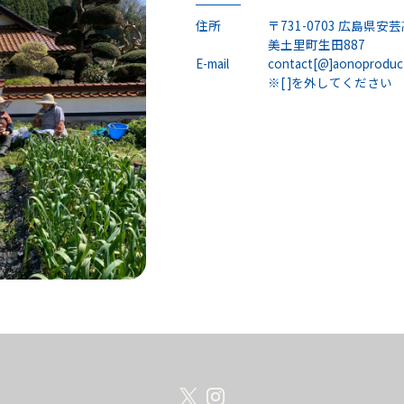
住所
〒731-0703 広島県安
美土里町生田887
E-mail
contact[@]aonoproduc
※[ ]を外してください